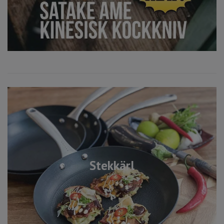
Stekkärl