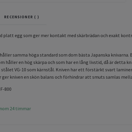
RECENSIONER (
)
d platt egg som ger mer kontakt med skärbrädan och exakt kontrol
 håller samma höga standard som dom bästa Japanska knivarna. Be
håller en hög skärpa och som har en lång livstid, då är detta knive
stålet VG-10 som kärnstål. Kniven har ett förstärkt svart lamine
 ger kniven en skön balans och förhindrar att smuts samlas mell
 F-800
inom 24 timmar