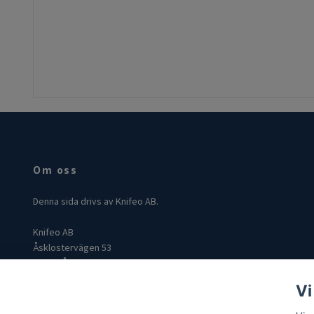
Om oss
Denna sida drivs av Knifeo AB.
Knifeo AB
Åsklostervägen 53
432 96 Åskloster
Org: 559004-3849
Vi