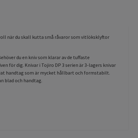
l när du skall kutta små råvaror som vitlöksklyftor
höver du en kniv som klarar av de tuffaste
n för dig. Knivar i Tojiro DP 3 serien är 3-lagers knivar
rat handtag som är mycket hållbart och formstabilt.
an blad och handtag.