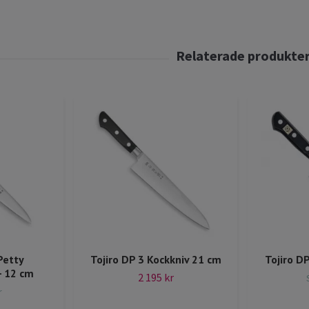
Petty
Tojiro DP 3 Kockkniv 21 cm
Tojiro D
- 12 cm
2 195 kr
r