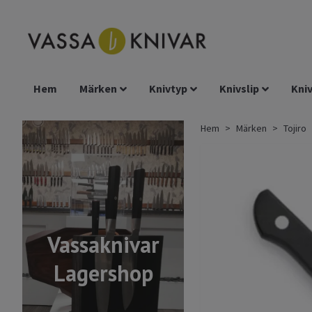
Hem
Märken
Knivtyp
Knivslip
Kniv
Hem
Märken
Tojiro
Vassaknivar
Lagershop