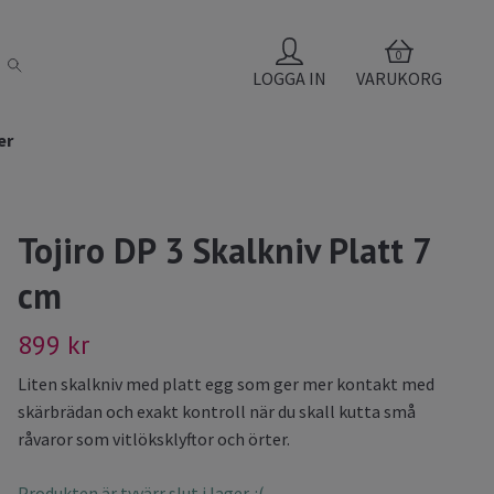
0
LOGGA IN
VARUKORG
er
Tojiro DP 3 Skalkniv Platt 7
cm
899 kr
Liten skalkniv med platt egg som ger mer kontakt med
skärbrädan och exakt kontroll när du skall kutta små
råvaror som vitlöksklyftor och örter.
Produkten är tyvärr slut i lager. :(