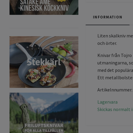
INFORMATION
Liten skalkniv me
och örter.
Knivar från Tojro
Stekkärl
utmaningarna, som 
med det populära 
Ett metallbolster
Artikelnnummer:
Lagervara
Skickas normalt 