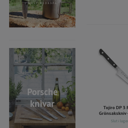
Porsche
knivar
Tojiro DP 3 
Grönsakskniv 
Slut i lage