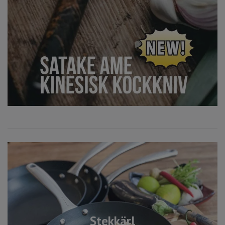
Stekkärl