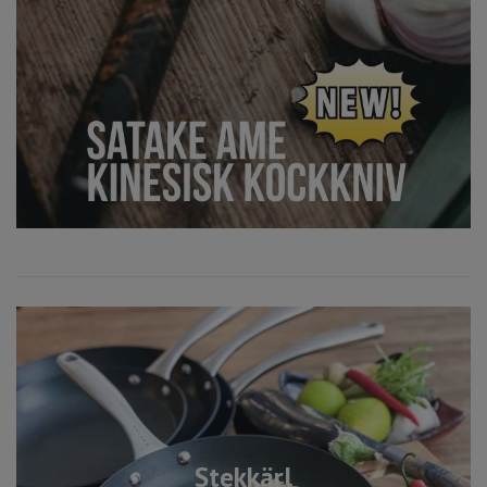
Stekkärl