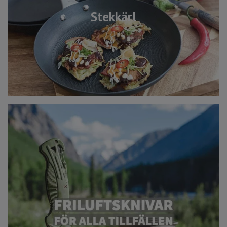
Stekkärl