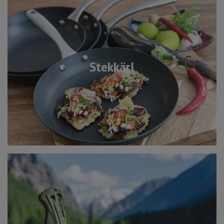
Stekkärl