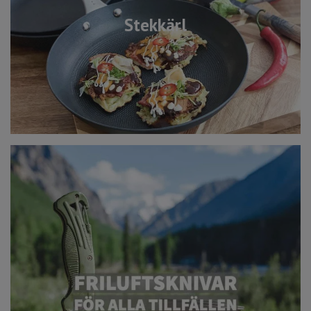
Stekkärl