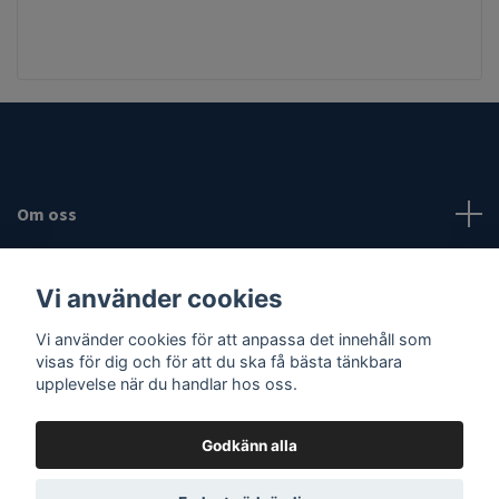
Om oss
Fotmeny
Vi använder cookies
Sociala medier
Vi använder cookies för att anpassa det innehåll som
visas för dig och för att du ska få bästa tänkbara
upplevelse när du handlar hos oss.
Godkänn alla
© 2026 Vassaknivar