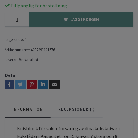
Tillgänglig för beställning
LÄGG I KORGEN
Lagersaldo:
1
Artikelnummer:
4002293101576
Leverantör:
Wüsthof
Dela
INFORMATION
RECENSIONER (
)
Knivblock för säker förvaring av dina köksknivar i
kökslådan. Kapacitet för 15 knivar; 7 stora och 8