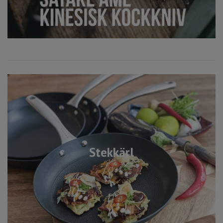
Stekkärl